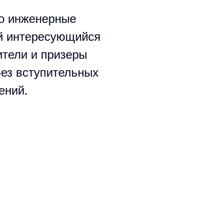
о инженерные
ый интересующийся
ители и призеры
без вступительных
ений.