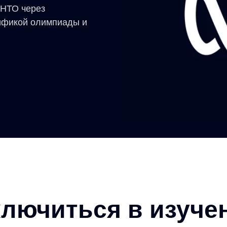
 НТО через
цификой олимпиады и
лючиться в изуче